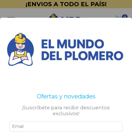
¡ENVIOS A TODO EL PAÍS!
0
Inicio
>
Sanitarios
>
Mingitorios
Mingitorios
No tenemos resultados para tu búsqueda. Por favor,
Ofertas y novedades
intentá con otros filtros.
¡Suscríbete para recibir descuentos
exclusivos!
Sigamos conectados