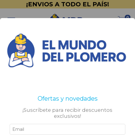
¡ENVIOS A TODO EL PAÍS!
0
Inicio
>
Bachas & Vanitorys
>
Accesorios
Accesorios
No tenemos resultados para tu búsqueda. Por favor,
Ofertas y novedades
intentá con otros filtros.
¡Suscríbete para recibir descuentos
exclusivos!
Sigamos conectados