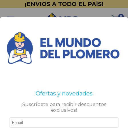
¡ENVIOS A TODO EL PAÍS!
0
Inicio
>
PINTURERÍA
>
Net Color
>
Membranas
Membranas
No tenemos resultados para tu búsqueda. Por favor,
Ofertas y novedades
intentá con otros filtros.
¡Suscríbete para recibir descuentos
exclusivos!
Sigamos conectados